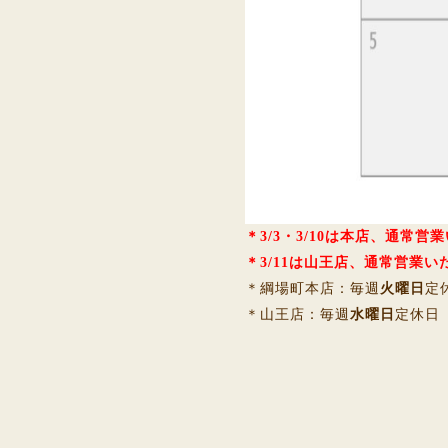
＊3/3・3/10は本店、通常営
＊3/11は山王店、通常営業い
＊綱場町本店：毎週
火曜日
定
＊山王店：毎週
水曜日
定休日