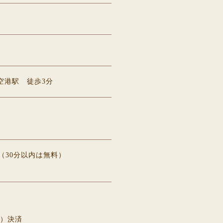
空港駅 徒歩3分
台
円（30分以内は無料）
ド）決済