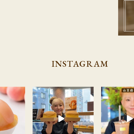
INSTAGRAM
ージー【山王店限定】で絶
【レトロワショコラ 福岡天神ソラリア店から大
夏季限定【ショ
感謝、そして大丸福岡天神店へ
月13日(月)より販売開始
チョコレートシ
2026年6月30日をもちまして、